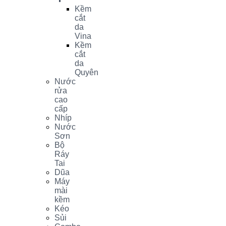
Kềm
cắt
da
Vina
Kềm
cắt
da
Quyên
Nước
rửa
cao
cấp
Nhíp
Nước
Sơn
Bộ
Ráy
Tai
Dũa
Máy
mài
kềm
Kéo
Sủi