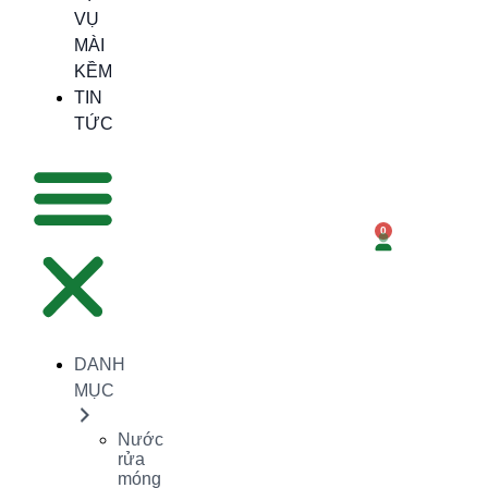
VỤ
MÀI
KỀM
TIN
TỨC
0
DANH
MỤC
Nước
rửa
móng