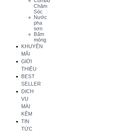
Combo
Chăm
Sóc
Nước
pha
sơn
Bấm
móng
KHUYẾN
MÃI
GIỚI
THIỆU
BEST
SELLER
DỊCH
VỤ
MÀI
KỀM
TIN
TỨC