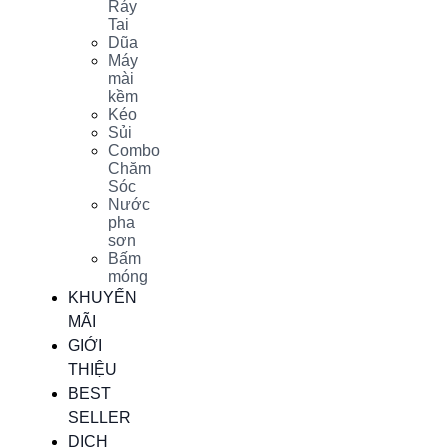
Ráy
Tai
Dũa
Máy
mài
kềm
Kéo
Sủi
Combo
Chăm
Sóc
Nước
pha
sơn
Bấm
móng
KHUYẾN
MÃI
GIỚI
THIỆU
BEST
SELLER
DỊCH