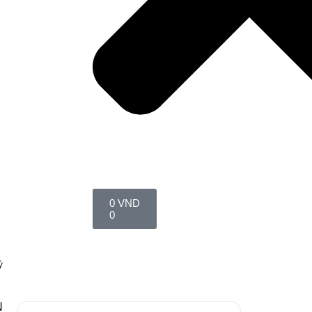
0
VND
0
ý
N