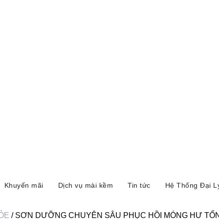
Khuyến mãi
Dịch vụ mài kềm
Tin tức
Hệ Thống Đại L
ỎE
/ SƠN DƯỠNG CHUYÊN SÂU PHỤC HỒI MÓNG HƯ TỔ