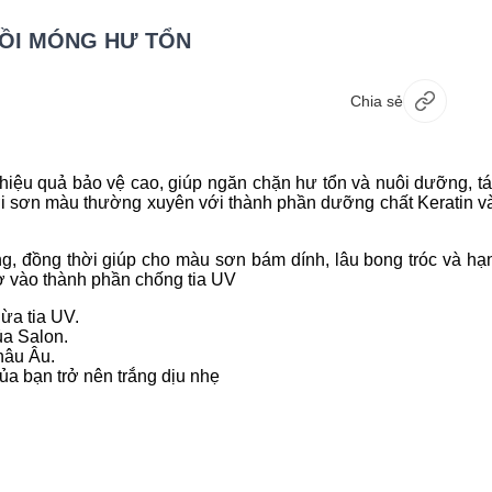
ỒI MÓNG HƯ TỔN
Chia sẻ
hiệu quả bảo vệ cao, giúp ngăn chặn hư tổn và nuôi dưỡng, tá
với sơn màu thường xuyên với thành phần dưỡng chất Keratin v
, đồng thời giúp cho màu sơn bám dính, lâu bong tróc và hạ
 vào thành phần chống tia UV
ừa tia UV.
ủa Salon.
hâu Âu.
ủa bạn trở nên trắng dịu nhẹ