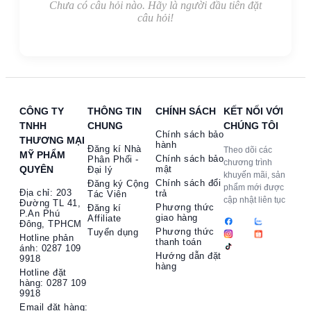
Chưa có câu hỏi nào. Hãy là người đầu tiên đặt
câu hỏi!
CÔNG TY
THÔNG TIN
CHÍNH SÁCH
KẾT NỐI VỚI
TNHH
CHUNG
CHÚNG TÔI
Chính sách bảo
THƯƠNG MẠI
hành
Đăng kí Nhà
Theo dõi các
MỸ PHẨM
Chính sách bảo
Phân Phối -
chương trình
QUYÊN
mật
Đại lý
khuyến mãi, sản
Chính sách đổi
Đăng ký Cộng
phẩm mới được
Địa chỉ: 203
trả
Tác Viên
cập nhật liên tục
Đường TL 41,
Phương thức
Đăng kí
P.An Phú
giao hàng
Affiliate
Đông, TPHCM
Phương thức
Tuyển dụng
Hotline phản
thanh toán
ánh: 0287 109
Hướng dẫn đặt
9918
hàng
Hotline đặt
hàng: 0287 109
9918​
Email đặt hàng: