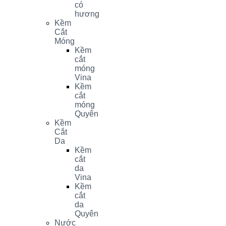
có
hương
Kềm
Cắt
Móng
Kềm
cắt
móng
Vina
Kềm
cắt
móng
Quyên
Kềm
Cắt
Da
Kềm
cắt
da
Vina
Kềm
cắt
da
Quyên
Nước