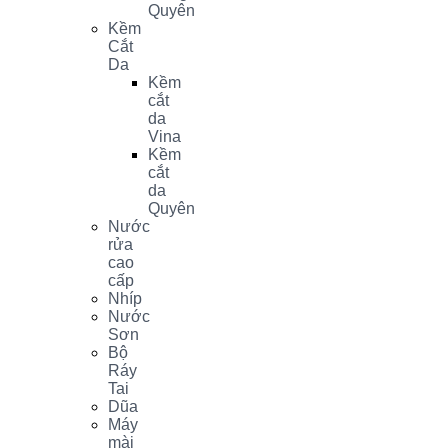
Quyên
Kềm
Cắt
Da
Kềm
cắt
da
Vina
Kềm
cắt
da
Quyên
Nước
rửa
cao
cấp
Nhíp
Nước
Sơn
Bộ
Ráy
Tai
Dũa
Máy
mài