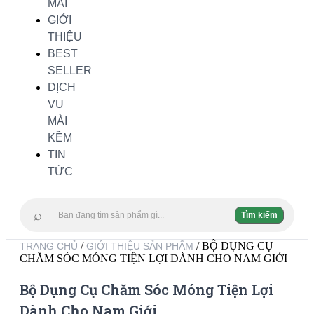
MÃI
GIỚI
THIỆU
BEST
SELLER
DỊCH
VỤ
MÀI
KỀM
TIN
TỨC
⌕
Tìm kiếm
/
/ BỘ DỤNG CỤ
TRANG CHỦ
GIỚI THIỆU SẢN PHẨM
CHĂM SÓC MÓNG TIỆN LỢI DÀNH CHO NAM GIỚI
Bộ Dụng Cụ Chăm Sóc Móng Tiện Lợi
Dành Cho Nam Giới