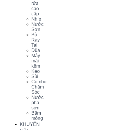
rửa
cao
cấp
Nhíp
Nước
Sơn
Bộ
Ráy
Tai
Dũa
Máy
mài
kềm
Kéo
Sủi
Combo
Chăm
Sóc
Nước
pha
sơn
Bấm
móng
KHUYẾN