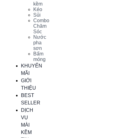
kềm
Kéo
Sủi
Combo
Chăm
Sóc
Nước
pha
sơn
Bấm
móng
KHUYẾN
MÃI
GIỚI
THIỆU
BEST
SELLER
DỊCH
VỤ
MÀI
KỀM