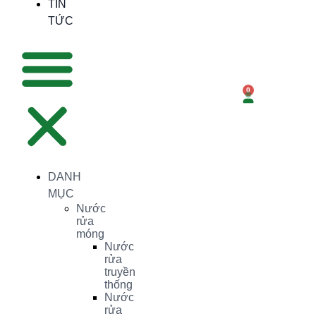
TIN
TỨC
0
DANH
MỤC
Nước
rửa
móng
Nước
rửa
truyền
thống
Nước
rửa