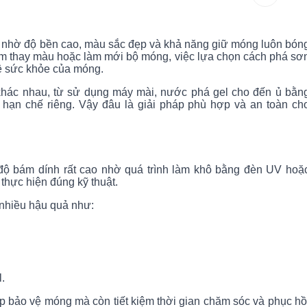
h nhờ độ bền cao, màu sắc đẹp và khả năng giữ móng luôn bón
điểm thay màu hoặc làm mới bộ móng, việc lựa chọn cách phá sơ
vệ sức khỏe của móng.
khác nhau, từ sử dụng máy mài, nước phá gel cho đến ủ bằn
hạn chế riêng. Vậy đâu là giải pháp phù hợp và an toàn ch
độ bám dính rất cao nhờ quá trình làm khô bằng đèn UV hoặ
 thực hiện đúng kỹ thuật.
 nhiều hậu quả như:
.
p bảo vệ móng mà còn tiết kiệm thời gian chăm sóc và phục hồ