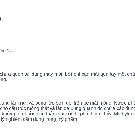
t.
 Gel
chưa quen sử dụng máy mài, bởi chỉ cần mài quá tay một chú
ọng.
dụng làm nứt và bong lớp sơn gel trên bề mặt móng.
Nước ph
 cho cấu trúc móng thật và làn da xung quanh
do chứa các dun
, không rõ nguồn gốc thậm chí còn bị phát hiện chứa
Methylen
n lý nghiêm cấm dùng trong mỹ phẩm