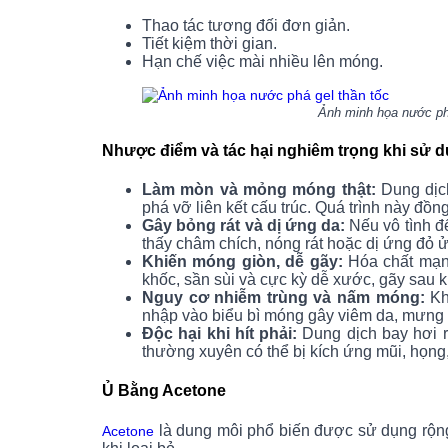
Thao tác tương đối đơn giản.
Tiết kiệm thời gian.
Hạn chế việc mài nhiều lên móng.
Ảnh minh họa nước phá gel 
Nhược điểm và tác hại nghiêm trọng khi sử 
Làm mòn và mỏng móng thật:
Dung dịch
phá vỡ liên kết cấu trúc. Quá trình này đồ
Gây bỏng rát và dị ứng da:
Nếu vô tình đ
thấy châm chích, nóng rát hoặc dị ứng đỏ 
Khiến móng giòn, dễ gãy:
Hóa chất mạnh
khốc, sần sùi và cực kỳ dễ xước, gãy sau 
Nguy cơ nhiễm trùng và nấm móng:
Kh
nhập vào biểu bì móng gây viêm da, mưng
Độc hại khi hít phải:
Dung dịch bay hơi r
thường xuyên có thể bị kích ứng mũi, họng
Ủ Bằng Acetone
là dung môi phổ biến được sử dụng rộng 
Acetone