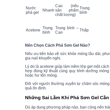
Cao (nếu
Nước
Trung
Nhanh
sản phẩm
phá gel
bình
chất lượng)
Trung
Trung bình –
Acetone
Thấp
bình
Cao
Nên Chọn Cách Phá Sơn Gel Nào?
Nếu ưu tiên bảo vệ sức khỏe móng lâu dài, p
gia nail khuyến nghị.
Lý do là acetone giúp làm mềm lớp gel một cách 
hợp đúng kỹ thuật cùng quy trình dưỡng móng
hoặc hư tổn móng.
Đối với người thường xuyên tự chăm sóc móng t
quả ổn định.
Những Sai Lầm Khi Phá Sơn Gel Cần
Dù áp dụng phương pháp nào, bạn cũng nên trán