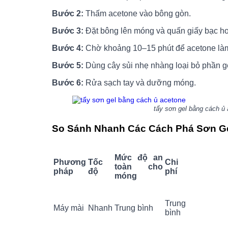
Bước 2:
Thấm acetone vào bông gòn.
Bước 3:
Đặt bông lên móng và quấn giấy bạc ho
Bước 4:
Chờ khoảng 10–15 phút để acetone là
Bước 5:
Dùng cây sủi nhẹ nhàng loại bỏ phần g
Bước 6:
Rửa sạch tay và dưỡng móng.
tẩy sơn gel bằng cách ủ ace
So Sánh Nhanh Các Cách Phá Sơn G
Mức độ an
Phương
Tốc
Chi
toàn cho
pháp
độ
phí
móng
Trung
Máy mài
Nhanh
Trung bình
bình