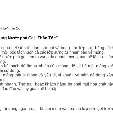
thần tốc
dụng Nước phá Gel “Thần Tốc”
 phá gel siêu tốc làm sủi bọt và bong tróc lớp sơn bằng các
ng thời bóc tách luôn cả các lớp sừng tự nhiên bảo vệ móng.
ể nước phá gel lem ra vùng da quanh móng, bạn sẽ lập tức cả
ửng.
 hút sạch độ ẩm tự nhiên của móng, để lại bề mặt móng kh
khi sử dụng.
i móng thật bị mỏng và yếu đi, vi khuẩn và nấm dễ dàng xâ
 mủ.
ất nhanh. Thợ nail hoặc khách hàng hít phải mùi hóa chất nà
, đau đầu và suy giảm hệ hô hấp.
rãi trong ngành nail để làm mềm và hòa tan lớp sơn gel trướ