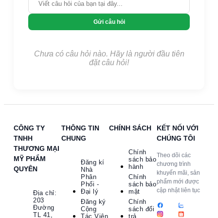
Gửi câu hỏi
Chưa có câu hỏi nào. Hãy là người đầu tiên
đặt câu hỏi!
CÔNG TY
THÔNG TIN
CHÍNH SÁCH
KẾT NỐI VỚI
TNHH
CHUNG
CHÚNG TÔI
THƯƠNG MẠI
Chính
Theo dõi các
MỸ PHẨM
sách bảo
Đăng kí
chương trình
hành
QUYÊN
Nhà
khuyến mãi, sản
Phân
Chính
phẩm mới được
Phối -
sách bảo
cập nhật liên tục
Đại lý
mật
Địa chỉ:
203
Đăng ký
Chính
Đường
Cộng
sách đổi
TL 41,
Tác Viên
trả