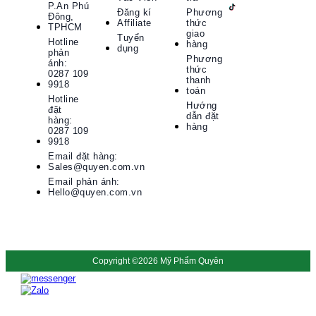
P.An Phú
Đăng kí
Phương
Đông,
Affiliate
thức
TPHCM
giao
Tuyển
Hotline
hàng
dụng
phản
Phương
ánh:
thức
0287 109
thanh
9918
toán
Hotline
Hướng
đặt
dẫn đặt
hàng:
hàng
0287 109
9918​
Email đặt hàng:
Sales@quyen.com.vn
Email phản ánh:
Hello@quyen.com.vn
Copyright ©2026 Mỹ Phẩm Quyên