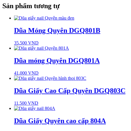
Sản phẩm tương tự
Dũa Móng Quyên DGQ801B
35.500
VND
Dũa móng Quyên DGQ801A
41.000
VND
Dũa Giấy Cao Cấp Quyên DGQ803C
11.500
VND
Dũa Giấy Quyên cao cấp 804A