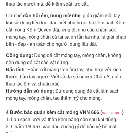
thao tác mượt mà, dễ kiểm soát lực cắt.
Cơ chế
đàn hồi êm, bung mở nhẹ
, giúp giảm mỏi tay
khi sử dụng liên tục, đặc biệt phù hợp cho tiệm nail. Kềm
cắt móng Kềm Quyên đáp ứng tốt nhu cầu chăm sóc
móng tay, móng chân cả tại salon lẫn tại nhà, là giải pháp
bền - đẹp - an toàn cho người dùng lâu dài.
Công dụng:
Dùng để cắt móng tay, móng chân, không
nên dùng để cắt các vật cứng.
Đặc tính:
Phần cốt mang tròn ôm tay, phù hợp với kích
thước bàn tay người Việt và đa số người Châu Á, giúp
thao tác êm và chuẩn xác.
Hướng dẫn sử dụng:
Sử dụng dùng để cắt làm sạch
móng tay, móng chân, tạo thẩm mỹ cho móng.
4 Bước bảo quản kềm cắt móng VNN 666 (
)
nail clipper
1. Lau sạch lưỡi và thân kềm bằng cồn sau khi dùng.
2. Chấm 1/4 lưỡi vào dầu chống gỉ để bảo vệ bề mặt