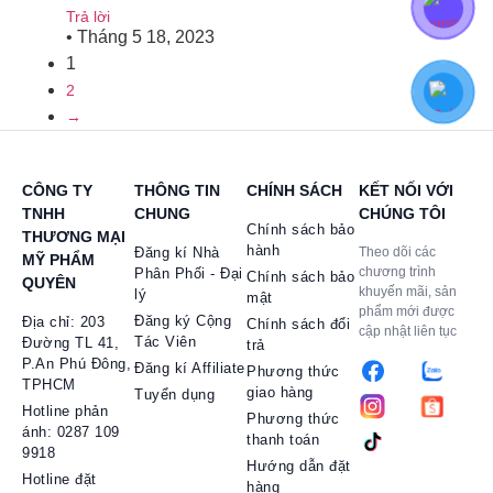
Trả lời
•
Tháng 5 18, 2023
1
2
→
CÔNG TY
THÔNG TIN
CHÍNH SÁCH
KẾT NỐI VỚI
TNHH
CHUNG
CHÚNG TÔI
Chính sách bảo
THƯƠNG MẠI
hành
Đăng kí Nhà
Theo dõi các
MỸ PHẨM
chương trình
Phân Phối - Đại
Chính sách bảo
QUYÊN
khuyến mãi, sản
lý
mật
phẩm mới được
Đăng ký Cộng
Địa chỉ: 203
Chính sách đổi
cập nhật liên tục
Tác Viên
Đường TL 41,
trả
P.An Phú Đông,
Đăng kí Affiliate
Phương thức
TPHCM
giao hàng
Tuyển dụng
Hotline phản
Phương thức
ánh: 0287 109
thanh toán
9918
Hướng dẫn đặt
Hotline đặt
hàng