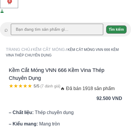
0
⌕
Tìm kiếm
TRANG CHỦ
KỀM CẮT MÓNG
/
/ KỀM CẮT MÓNG VNN 666 KỀM
VINA THÉP CHUYÊN DỤNG
Kềm Cắt Móng VNN 666 Kềm Vina Thép
Chuyên Dụng
★
★
★
★
★
5/5
(7 đánh giá)
🔥 Đã bán 1918 sản phẩm
92.500
VND
– Chất liệu:
Thép chuyên dụng
– Kiểu mang:
Mang tròn