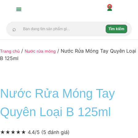
0
DANH MỤC
KHUYẾN MÃI
GIỚI THIỆU
BEST SELLER
DỊCH VỤ MÀI KỀM
⌕
Tìm kiếm
/
/ Nước Rửa Móng Tay Quyên Loại
Trang chủ
Nước rửa móng
B 125ml
Nước Rửa Móng Tay
Quyên Loại B 125ml
★
★
★
★
★
4.4/5
(5 đánh giá)