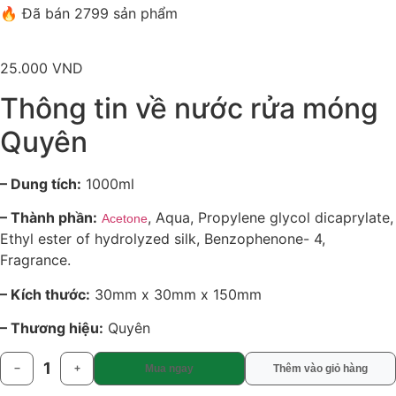
🔥 Đã bán 2799 sản phẩm
25.000
VND
Thông tin về nước rửa móng
Quyên
– Dung tích:
1000ml
– Thành phần:
, Aqua, Propylene glycol dicaprylate,
Acetone
Ethyl ester of hydrolyzed silk, Benzophenone- 4,
Fragrance.
– Kích thước:
30mm x 30mm x 150mm
– Thương hiệu:
Quyên
1
−
+
Mua ngay
Thêm vào giỏ hàng