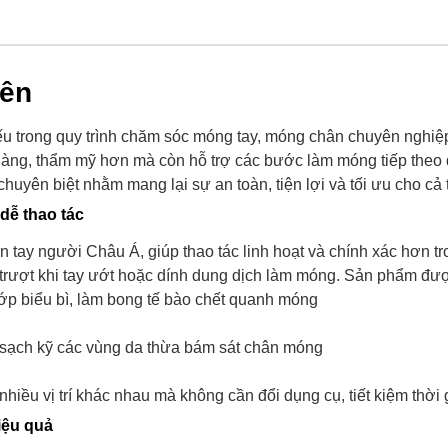
yên
ếu trong quy trình chăm sóc móng tay, móng chân chuyên nghiệ
àng, thẩm mỹ hơn mà còn hỗ trợ các bước làm móng tiếp theo đ
uyên biệt nhằm mang lại sự an toàn, tiện lợi và tối ưu cho cả 
dễ thao tác
 tay người Châu Á, giúp thao tác linh hoạt và chính xác hơn tr
 trượt khi tay ướt hoặc dính dung dịch làm móng.
Sản phẩm được 
ớp biểu bì, làm bong tế bào chết quanh móng
m sạch kỹ các vùng da thừa bám sát chân móng
nhiều vị trí khác nhau mà không cần đổi dụng cụ, tiết kiệm thời
iệu quả