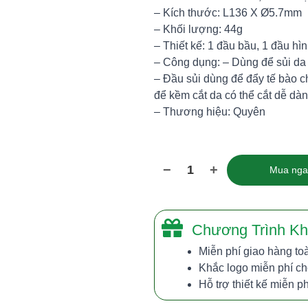
– Kích thước: L136 X Ø5.7mm
– Khối lượng: 44g
– Thiết kế: 1 đầu bầu, 1 đầu hì
– Công dụng: – Dùng để sủi da 
– Đầu sủi dùng để đẩy tế bào c
để kềm cắt da có thể cắt dễ dà
– Thương hiệu: Quyên
−
+
1
Mua nga
Chương Trình Kh
Miễn phí giao hàng toà
Khắc logo miễn phí ch
Hỗ trợ thiết kế miễn p