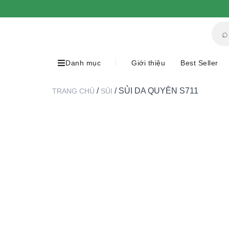
⌕
Danh mục
Giới thiệu
Best Seller
/
/ SỦI DA QUYÊN S711
TRANG CHỦ
SỦI