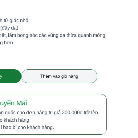
nh tứ giác nhỏ
(đẩy da)
hết, làm bong tróc các vùng da thừa quanh móng
ng hơn
y
Thêm vào giỏ hàng
uyến Mãi
n quốc cho đơn hàng trị giá 300.000đ trở lên.
o khách hàng.
hí bao bì cho khách hàng.