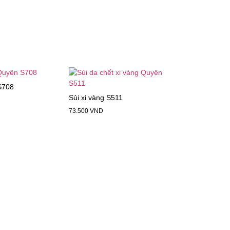
S708
Sủi xi vàng S511
73.500
VND