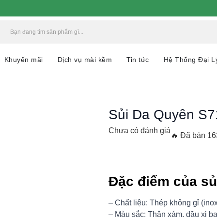
Khuyến mãi
Dịch vụ mài kềm
Tin tức
Hệ Thống Đại L
Sủi Da Quyên S7
Chưa có đánh giá
🔥 Đã bán 1
Đặc điểm của sủ
– Chất liệu: Thép không gỉ (inox
– Màu sắc: Thân xám, đầu xi b