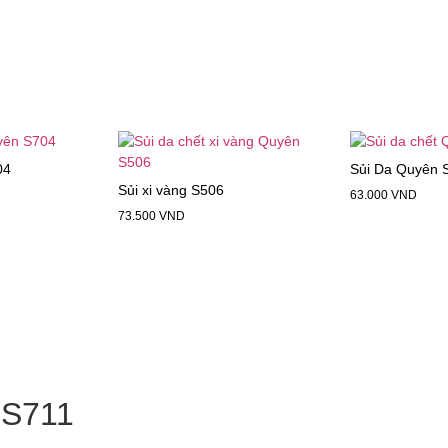
04
Sủi Da Quyên 
Sủi xi vàng S506
63.000
VND
73.500
VND
 S711