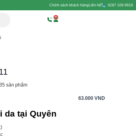
Chính sách khách hàng
Liên hệ
0287 109 9918
0
ý
11
635 sản phẩm
63.000
VND
i da tại Quyên
)
ạc