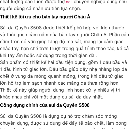
chất lượng cao luôn được thợ
chuyên nghiệp cũng như
nail
người dùng cá nhân ưu tiên lựa chọn.
Thiết kế tối ưu cho bàn tay người Châu Á
Sủi da Quyên S508 được thiết kế phù hợp với kích thước
và thói quen cầm nắm của bàn tay người Châu Á. Phần cán
cầm tròn có vân giúp tăng độ ma sát, mang lại cảm giác
chắc tay, hạn chế trơn trượt trong quá trình thao tác, kể cả
khi tay ẩm hoặc sử dụng trong thời gian dài.
Sản phẩm có thiết kế hai đầu tiện dụng, gồm 1 đầu bầu và
1 đầu hình tứ giác lớn. Đầu bầu giúp đẩy nhẹ nhàng lớp da
chết ở vùng da mỏng quanh móng, trong khi đầu tứ giác
lớn hỗ trợ làm sạch nhanh các mảng da thừa rộng hơn.
Thiết kế này giúp người dùng linh hoạt xử lý nhiều vị trí
khác nhau chỉ với một dụng cụ sủi da duy nhất.
Công dụng chính của sủi da Quyên S508
Sủi da Quyên S508 là dụng cụ hỗ trợ chăm sóc móng
chuyên dụng, được sử dụng để đẩy tế bào chết, làm bong