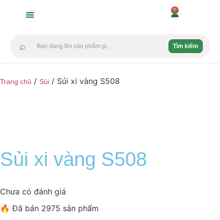
0
DANH MỤC
KHUYẾN MÃI
GIỚI THIỆU
BEST SELLER
DỊCH VỤ MÀI KỀM
⌕
Tìm kiếm
/
/ Sủi xi vàng S508
Trang chủ
Sủi
Sủi xi vàng S508
Chưa có đánh giá
🔥 Đã bán 2975 sản phẩm