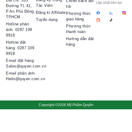
Địa chỉ: 203
Chính sách đổi
cập nhật liên tục
Tác Viên
Đường TL 41,
trả
P.An Phú Đông,
Đăng kí Affiliate
Phương thức
TPHCM
giao hàng
Tuyển dụng
Hotline phản
Phương thức
ánh: 0287 109
thanh toán
9918
Hướng dẫn đặt
Hotline đặt
hàng
hàng: 0287 109
9918​
Email đặt hàng:
Sales@quyen.com.vn
Email phản ánh:
Hello@quyen.com.vn
Copyright ©2026 Mỹ Phẩm Quyên