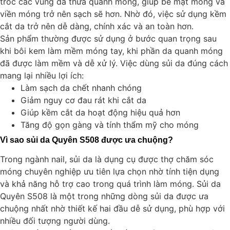
tróc các vùng da thừa quanh móng, giúp bề mặt móng và
viền móng trở nên sạch sẽ hơn. Nhờ đó, việc sử dụng kềm
cắt da trở nên dễ dàng, chính xác và an toàn hơn.
Sản phẩm thường được sử dụng ở bước quan trọng sau
khi bôi kem làm mềm móng tay, khi phần da quanh móng
đã được làm mềm và dễ xử lý. Việc dùng sủi da đúng cách
mang lại nhiều lợi ích:
Làm sạch da chết nhanh chóng
Giảm nguy cơ đau rát khi cắt da
Giúp kềm cắt da hoạt động hiệu quả hơn
Tăng độ gọn gàng và tính thẩm mỹ cho móng
Vì sao sủi da Quyên S508 được ưa chuộng?
Trong ngành nail, sủi da là dụng cụ được thợ chăm sóc
móng chuyên nghiệp ưu tiên lựa chọn nhờ tính tiện dụng
và khả năng hỗ trợ cao trong quá trình làm móng. Sủi da
Quyên S508 là một trong những dòng sủi da được ưa
chuộng nhất nhờ thiết kế hai đầu dễ sử dụng, phù hợp với
nhiều đối tượng người dùng.