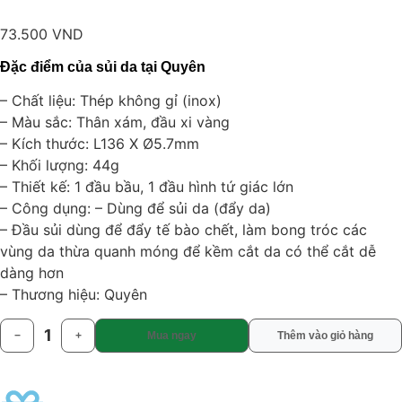
73.500
VND
Đặc điểm của sủi da tại Quyên
– Chất liệu: Thép không gỉ (inox)
– Màu sắc: Thân xám, đầu xi vàng
– Kích thước: L136 X Ø5.7mm
– Khối lượng: 44g
– Thiết kế: 1 đầu bầu, 1 đầu hình tứ giác lớn
– Công dụng: – Dùng để sủi da (đẩy da)
– Đầu sủi dùng để đẩy tế bào chết, làm bong tróc các
vùng da thừa quanh móng để kềm cắt da có thể cắt dễ
dàng hơn
– Thương hiệu: Quyên
1
−
+
Mua ngay
Thêm vào giỏ hàng