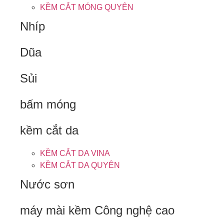
KỀM CẮT MÓNG QUYÊN
Nhíp
Dũa
Sủi
bấm móng
kềm cắt da
KỀM CẮT DA VINA
KỀM CẮT DA QUYÊN
Nước sơn
máy mài kềm Công nghệ cao