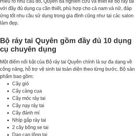
Hiểu rõ nhu cầu đó, Quyên đã nghiên cứu và thiết kế b
ộ ráy tai
với đầy đủ dụng cụ cần thiết, phù hợp cho cả nam và nữ, đáp
ứng tốt nhu cầu sử dụng trong gia đình cũng như tại các salon
làm đẹp.
Bộ ráy tai Quyên gồm đầy đủ 10 dụng
cụ chuyên dụng
Một điểm nổi bật của Bộ ráy tai Quyên chính là sự đa dạng về
công năng, hỗ trợ vệ sinh tai toàn diện theo từng bước. Bộ sản
phẩm bao gồm:
Cây gió
Cây càng cua
Cây móc ráy tai
Cây nạy ráy tai
Cây đánh mí
Nhíp gắp ráy tai
2 cây bông se tai
Dao cạo lông tai