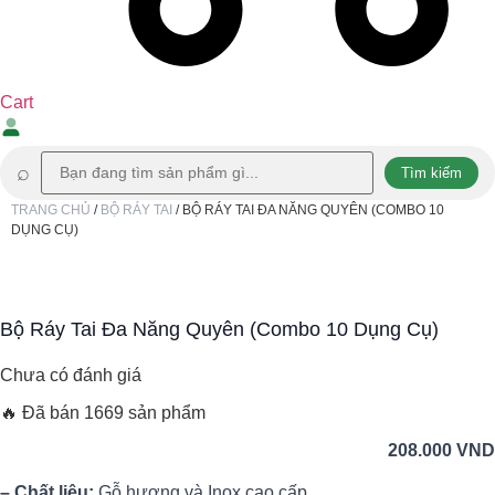
Cart
⌕
Tìm kiếm
TRANG CHỦ
/
BỘ RÁY TAI
/ BỘ RÁY TAI ĐA NĂNG QUYÊN (COMBO 10
DỤNG CỤ)
Bộ Ráy Tai Đa Năng Quyên (Combo 10 Dụng Cụ)
Chưa có đánh giá
🔥 Đã bán 1669 sản phẩm
208.000
VND
– Chất liệu:
Gỗ hương và Inox cao cấp