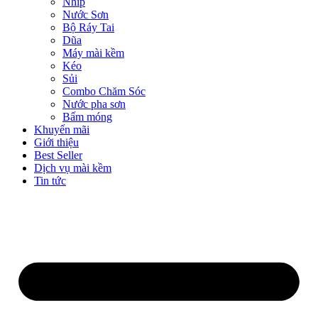
Nhíp
Nước Sơn
Bộ Ráy Tai
Dũa
Máy mài kềm
Kéo
Sủi
Combo Chăm Sóc
Nước pha sơn
Bấm móng
Khuyến mãi
Giới thiệu
Best Seller
Dịch vụ mài kềm
Tin tức