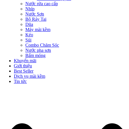
Nước rửa cao cấp
Nhíp
Nước Sơn
Bộ Ráy Tai
Dũa
Máy mài kềm
Kéo
Sủi
Combo Chăm Sóc
Nước pha sơn
Bấm móng
Khuyến mãi
Giới thiệu
Best Seller
Dịch vụ mài kềm
Tin tức