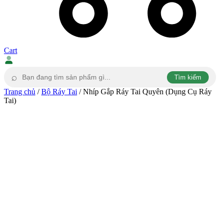
Cart
⌕
Tìm kiếm
Trang chủ
/
Bộ Ráy Tai
/ Nhíp Gắp Ráy Tai Quyên (Dụng Cụ Ráy
Tai)