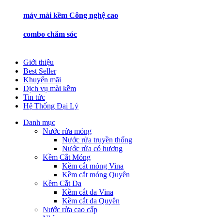
máy mài kềm Công nghệ cao
combo chăm sóc
Giới thiệu
Best Seller
Khuyến mãi
Dịch vụ mài kềm
Tin tức
Hệ Thống Đại Lý
Danh mục
Nước rửa móng
Nước rửa truyền thống
Nước rửa có hương
Kềm Cắt Móng
Kềm cắt móng Vina
Kềm cắt móng Quyên
Kềm Cắt Da
Kềm cắt da Vina
Kềm cắt da Quyên
Nước rửa cao cấp