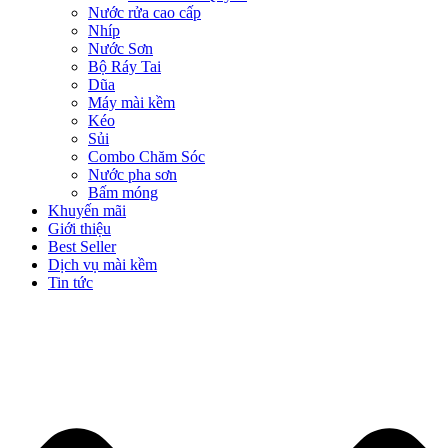
Nước rửa cao cấp
Nhíp
Nước Sơn
Bộ Ráy Tai
Dũa
Máy mài kềm
Kéo
Sủi
Combo Chăm Sóc
Nước pha sơn
Bấm móng
Khuyến mãi
Giới thiệu
Best Seller
Dịch vụ mài kềm
Tin tức