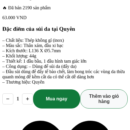
🔥 Đã bán 2190 sản phẩm
63.000
VND
Đặc điểm của sủi da tại Quyên
– Chất liệu: Thép không gỉ (inox)
– Màu sắc: Thân xám, đầu xi bạc
– Kích thước: L136 X Ø5.7mm
– Khối lượng: 44g
– Thiết kế: 1 đầu bầu, 1 đầu hình tam giác lớn
– Công dụng: – Dùng để sủi da (đẩy da)
– Đầu sủi dùng để đẩy tế bào chết, làm bong tróc các vùng da thừa
quanh móng để kềm cắt da có thể cắt dễ dàng hơn
– Thương hiệu: Quyên
Thêm vào giỏ
−
+
1
Mua ngay
hàng