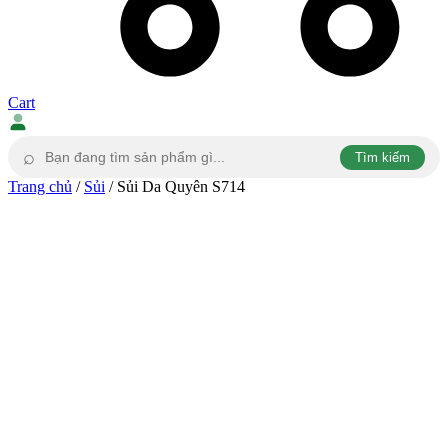
Cart
⌕
Tìm kiếm
Trang chủ
/
Sủi
/ Sủi Da Quyên S714