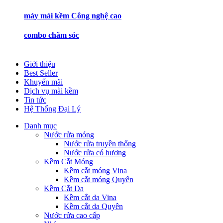
máy mài kềm Công nghệ cao
combo chăm sóc
Giới thiệu
Best Seller
Khuyến mãi
Dịch vụ mài kềm
Tin tức
Hệ Thống Đại Lý
Danh mục
Nước rửa móng
Nước rửa truyền thống
Nước rửa có hương
Kềm Cắt Móng
Kềm cắt móng Vina
Kềm cắt móng Quyên
Kềm Cắt Da
Kềm cắt da Vina
Kềm cắt da Quyên
Nước rửa cao cấp