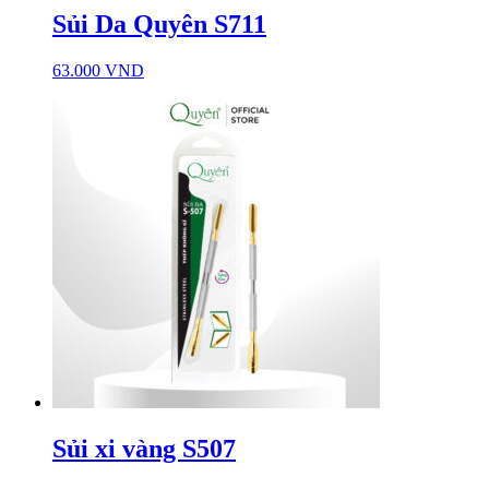
Sủi Da Quyên S711
63.000
VND
Sủi xi vàng S507