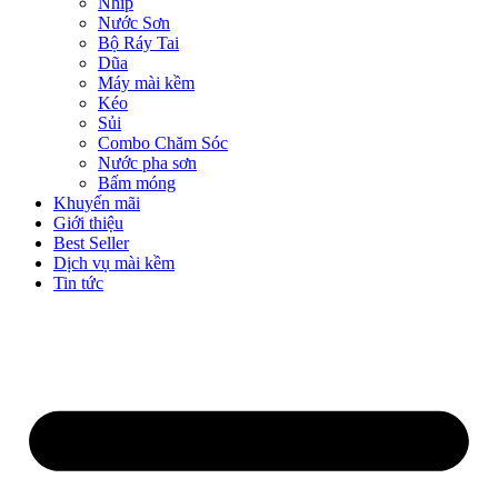
Nhíp
Nước Sơn
Bộ Ráy Tai
Dũa
Máy mài kềm
Kéo
Sủi
Combo Chăm Sóc
Nước pha sơn
Bấm móng
Khuyến mãi
Giới thiệu
Best Seller
Dịch vụ mài kềm
Tin tức