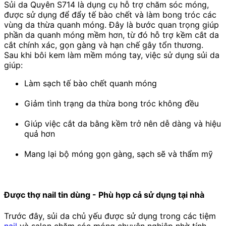
Sủi da Quyên S714 là dụng cụ hỗ trợ chăm sóc móng,
được sử dụng để đẩy tế bào chết và làm bong tróc các
vùng da thừa quanh móng. Đây là bước quan trọng giúp
phần da quanh móng mềm hơn, từ đó hỗ trợ kềm cắt da
cắt chính xác, gọn gàng và hạn chế gây tổn thương.
Sau khi bôi kem làm mềm móng tay, việc sử dụng sủi da
giúp:
Làm sạch tế bào chết quanh móng
Giảm tình trạng da thừa bong tróc không đều
Giúp việc cắt da bằng kềm trở nên dễ dàng và hiệu
quả hơn
Mang lại bộ móng gọn gàng, sạch sẽ và thẩm mỹ
Được thợ nail tin dùng - Phù hợp cả sử dụng tại nhà
Trước đây, sủi da chủ yếu được sử dụng trong các tiệm
nail
và salon chăm sóc móng chuyên nghiệp nhờ tính